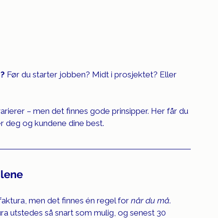
a?
 Før du starter jobben? Midt i prosjektet? Eller 
rierer – men det finnes gode prinsipper. Her får du 
er deg og kundene dine best.
glene
faktura, men det finnes én regel for 
når du må
.
tura utstedes så snart som mulig, og senest 30 