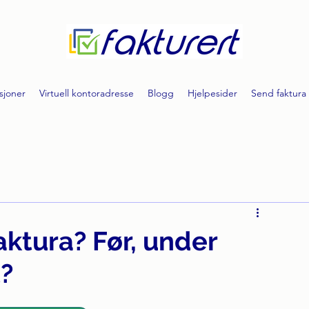
sjoner
Virtuell kontoradresse
Blogg
Hjelpesider
Send faktura
aktura? Før, under
t?