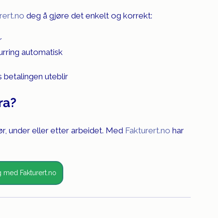
rert.no
 deg å gjøre det enkelt og korrekt:
r
urring automatisk
s betalingen uteblir
ra?
, under eller etter arbeidet. Med 
Fakturert.no
 har 
 med Fakturert.no