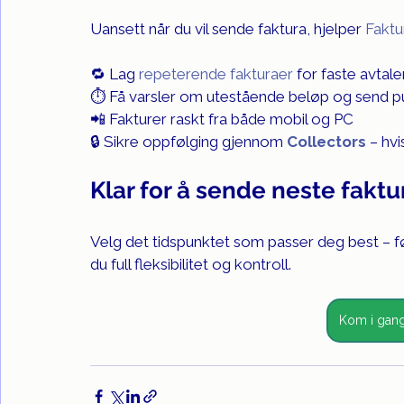
Uansett når du vil sende faktura, hjelper 
Faktu
🔁 Lag 
repeterende fakturaer
 for faste avtale
⏱️ Få varsler om utestående beløp og send p
📲 Fakturer raskt fra både mobil og PC
🔒 Sikre oppfølging gjennom 
Collectors
 – hvi
Klar for å sende neste faktu
Velg det tidspunktet som passer deg best – før
du full fleksibilitet og kontroll.
Kom i gang