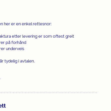
n her er en enkel rettesnor:
aktura etter levering er som oftest greit
rer på forhånd
rer underveis
r tydelig i avtalen.
 
?
ett