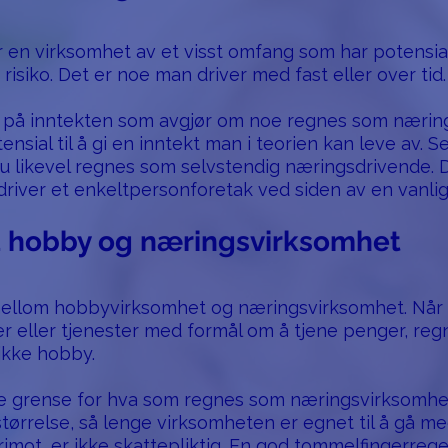
 en virksomhet av et visst omfang som har potensia
siko. Det er noe man driver med fast eller over tid.
en på inntekten som avgjør om noe regnes som næri
ensial til å gi en inntekt man i teorien kan leve av. S
u likevel regnes som selvstendig næringsdrivende. D
iver et enkeltpersonforetak ved siden av en vanlig
å hobby og næringsvirksomhet
e mellom hobbyvirksomhet og næringsvirksomhet. Når
r eller tjenester med formål om å tjene penger, re
ikke hobby.
re grense for hva som regnes som næringsvirksomhet
størrelse, så lenge virksomheten er egnet til å gå m
mot, er ikke skattepliktig. En god tommelfingerrege