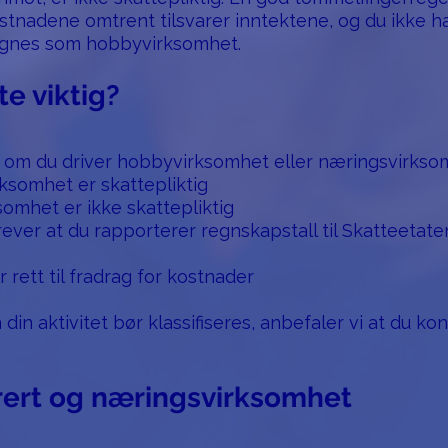
 kostnadene omtrent tilsvarer inntektene, og du ikke 
egnes som hobbyvirksomhet.
te viktig?
re om du driver hobbyvirksomhet eller næringsvirksom
rksomhet er skattepliktig
somhet er ikke skattepliktig
ver at du rapporterer regnskapstall til Skatteetat
rett til fradrag for kostnader
n din aktivitet bør klassifiseres, anbefaler vi at du k
rert og næringsvirksomhet