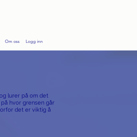
Om oss
Logg inn
 og lurer på om det
 på hvor grensen går
rfor det er viktig å