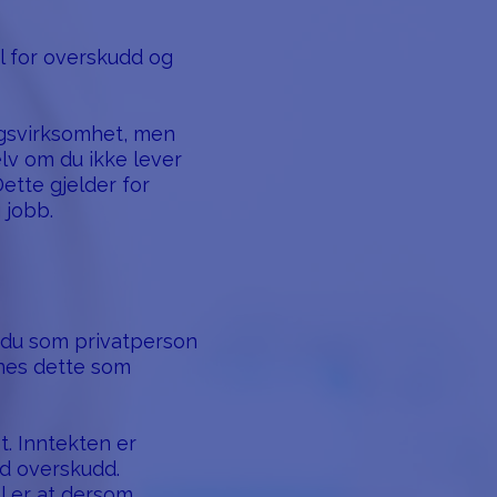
l for overskudd og
ngsvirksomhet, men
elv om du ikke lever
ette gjelder for
 jobb.
 du som privatperson
gnes dette som
. Inntekten er
ed overskudd.
l er at dersom