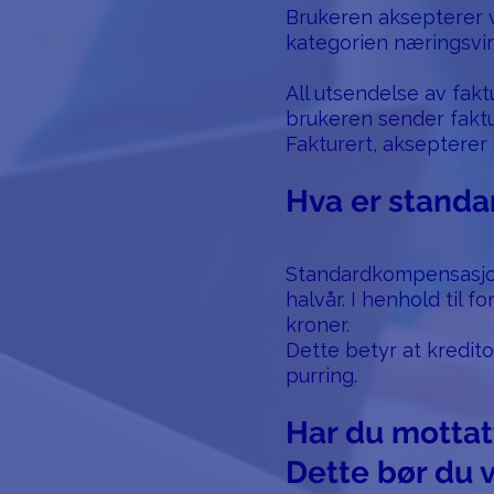
Brukeren aksepterer v
kategorien næringsvi
All utsendelse av fak
brukeren sender faktu
Fakturert, aksepterer
Hva er standa
Standardkompensasjon 
halvår. I henhold til 
kroner.
Dette betyr at kredit
purring.
Har du motta
Dette bør du v