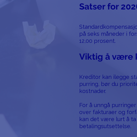
Satser for 202
Standardkompensasjone
på seks måneder i fors
12,00 prosent.
Viktig å være 
Kreditor kan ilegge s
purring, bør du priori
kostnader.
For å unngå purringer
over fakturaer og forf
kan det være lurt å ta
betalingsutsettelse.