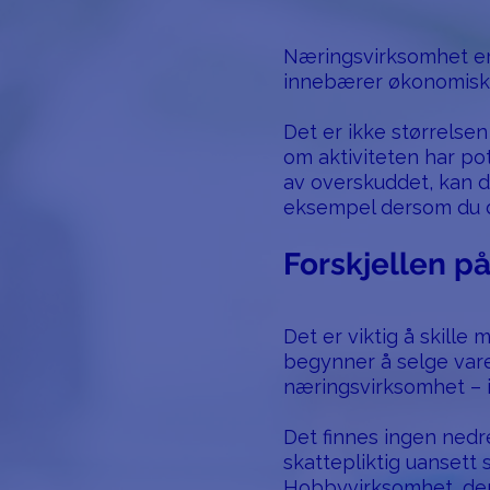
Næringsvirksomhet er
innebærer økonomisk ri
Det er ikke størrels
om aktiviteten har pot
av overskuddet, kan d
eksempel dersom du dr
Forskjellen p
Det er viktig å skill
begynner å selge vare
næringsvirksomhet – 
Det finnes ingen ned
skattepliktig uansett 
Hobbyvirksomhet, deri