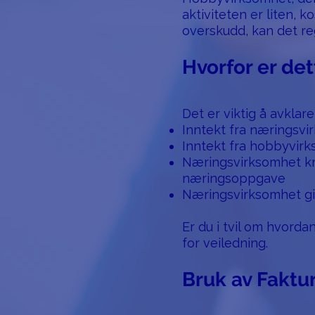
aktiviteten er liten,
overskudd, kan det r
Hvorfor er det
Det er viktig å avkla
Inntekt fra næringsvi
Inntekt fra hobbyvirk
Næringsvirksomhet kre
næringsoppgave
Næringsvirksomhet gir 
Er du i tvil om hvorda
for veiledning.
Bruk av Faktu