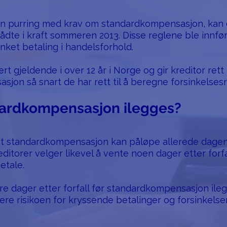
 en purring med krav om standardkompensasjon, kan 
ådte i kraft sommeren 2013. Disse reglene ble innfør
nket betaling i handelsforhold.
t gjeldende i over 12 år i Norge og gir kreditor rett 
sjon så snart de har rett til å beregne forsinkelses
dardkompensasjon ilegges?
 at standardkompensasjon kan påløpe allerede dagen 
editorer velger likevel å vente noen dager etter forfa
betale.
 tre dager etter forfall før standardkompensasjon ile
usere risikoen for kryssende betalinger og forsinkel