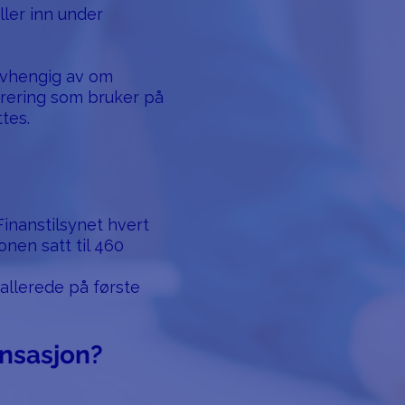
ller inn under
avhengig av om
trering som bruker på
tes.
inanstilsynet hvert
onen satt til 460
allerede på første
nsasjon?