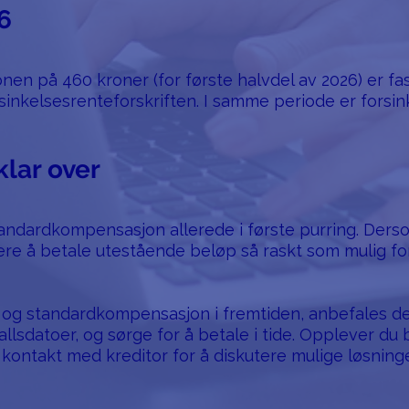
6
n på 460 kroner (for første halvdel av 2026) er fas
inkelsesrenteforskriften. I samme periode er forsink
klar over
tandardkompensasjon allerede i første purring. Ders
tere å betale utestående beløp så raskt som mulig fo
 og standardkompensasjon i fremtiden, anbefales de
allsdatoer, og sørge for å betale i tide. Opplever du 
 kontakt med kreditor for å diskutere mulige løsninge