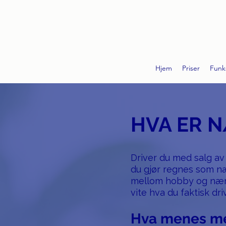
Hjem
Priser
Funk
HVA ER 
Driver du med salg av 
du gjør regnes som næ
mellom hobby og nærin
vite hva du faktisk dr
Hva menes me