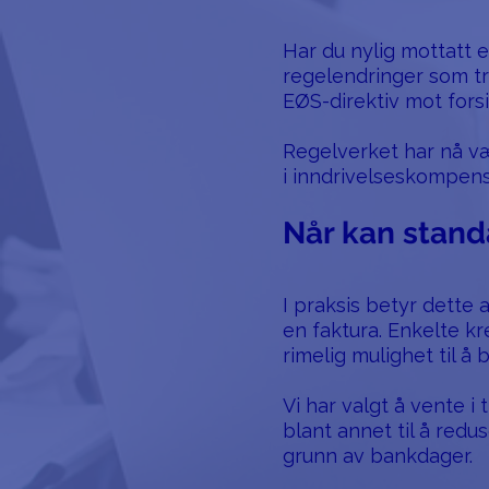
Har du nylig mottatt
regelendringer som tr
EØS-direktiv mot forsi
Regelverket har nå vær
i inndrivelseskompensa
Når kan stan
I praksis betyr dette
en faktura. Enkelte kr
rimelig mulighet til å 
Vi har valgt å vente i
blant annet til å red
grunn av bankdager.