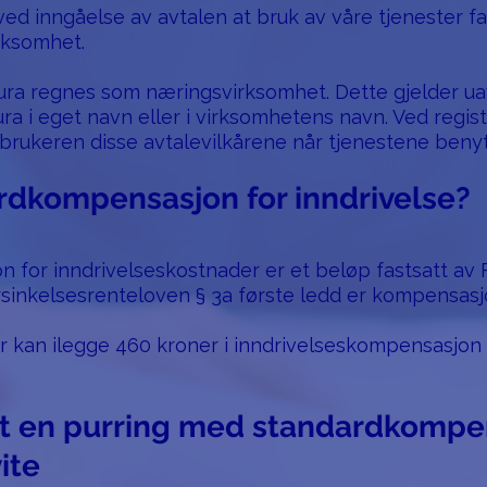
ed inngåelse av avtalen at bruk av våre tjenester fa
rksomhet.
tura regnes som næringsvirksomhet. Dette gjelder u
ra i eget navn eller i virksomhetens navn. Ved regis
 brukeren disse avtalevilkårene når tjenestene benyt
rdkompensasjon for inndrivelse?
for inndrivelseskostnader er et beløp fastsatt av F
forsinkelsesrenteloven § 3a første ledd er kompensasj
or kan ilegge 460 kroner i inndrivelseskompensasjon 
tt en purring med standardkompe
ite