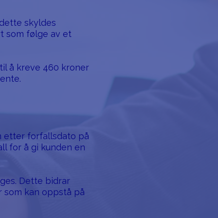
dette skyldes
t som følge av et
til å kreve 460 kroner
rente.
etter forfallsdato på
ll for å gi kunden en
gges. Dette bidrar
ser som kan oppstå på