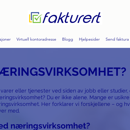
sjoner
Virtuell kontoradresse
Blogg
Hjelpesider
Send faktura
NÆRINGSVIRKSOMHET?
varer eller tjenester ved siden av jobb eller studier,
ringsvirksomhet? Du er ikke alene. Mange er usikre
gsvirksomhet. Her forklarer vi forskjellene – og hvo
iver med.
d næringsvirksomhet?