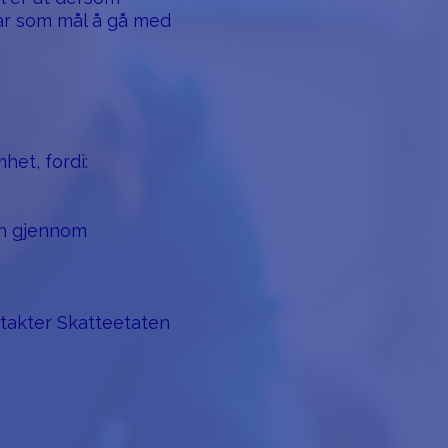
har som mål å gå med
het, fordi:
en gjennom
ontakter Skatteetaten