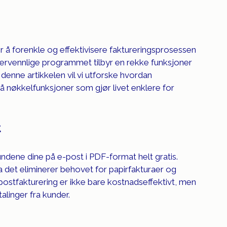
or å forenkle og effektivisere faktureringsprosessen 
ervennlige programmet tilbyr en rekke funksjoner 
 denne artikkelen vil vi utforske hvordan 
på nøkkelfunksjoner som gjør livet enklere for 
t
kundene dine på e-post i PDF-format helt gratis
. 
a det eliminerer behovet for papirfakturaer og 
-postfakturering er ikke bare kostnadseffektivt, men 
alinger fra kunder.