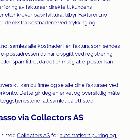
erføring av fakturaer direkte til kundens 
eller krever papirfaktura, tilbyr 
Fakturert.no
er de ekstra kostnadene ved trykking og 
t.no
, samles alle kostnader i én faktura som sendes 
n e-postadressen du har oppgitt ved registrering. 
ller spamfiltre, da det er mulig at e-poster kan 
versikt, kan du finne og se alle dine fakturaer ved 
kerkonto. Dette gir deg en enkel og oversiktlig måte 
lleggstjenestene, alt samlet på ett sted.
asso via Collectors AS
en med 
Collectors AS
 for 
automatisert purring og 