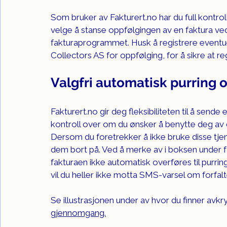
Som bruker av 
Fakturert.no
 har du full kontr
velge å stanse oppfølgingen av en faktura ved
fakturaprogrammet. Husk å registrere eventuel
Collectors AS for oppfølging, for å sikre at r
Valgfri automatisk purring 
Fakturert.no
 gir deg fleksibiliteten til å send
kontroll over om du ønsker å benytte deg av 
Dersom du foretrekker å ikke bruke disse tjen
dem bort på. Ved å merke av i boksen under fa
fakturaen ikke automatisk overføres til purri
vil du heller ikke motta SMS-varsel om forfalt
Se illustrasjonen under av hvor du finner avkr
gjennomgang.