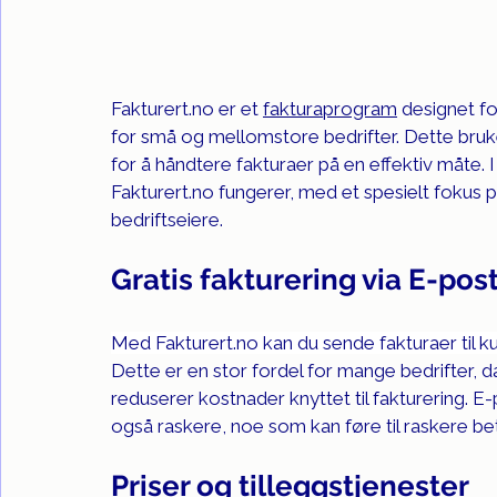
Fakturert.no
 er et 
fakturaprogram
 designet f
for små og mellomstore bedrifter. Dette bruk
for å håndtere fakturaer på en effektiv måte. I
Fakturert.no
 fungerer, med et spesielt fokus 
bedriftseiere.
Gratis fakturering via E-pos
Med 
Fakturert.no
 kan du sende fakturaer til 
Dette er en stor fordel for mange bedrifter, d
reduserer kostnader knyttet til fakturering. E
også raskere, noe som kan føre til raskere bet
Priser og tilleggstjenester