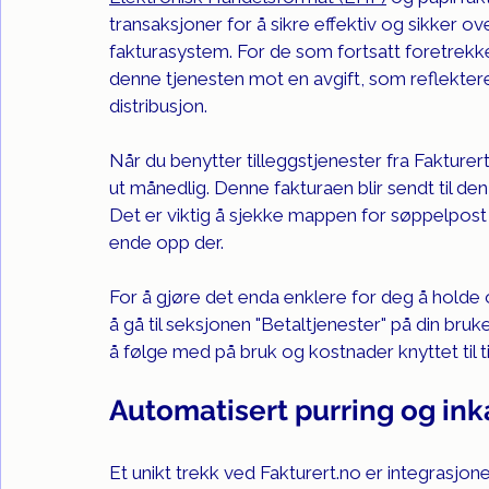
transaksjoner for å sikre effektiv og sikker ov
fakturasystem. For de som fortsatt foretrekker 
denne tjenesten mot en avgift, som reflekter
distribusjon.
Når du benytter tilleggstjenester fra 
Fakturer
ut månedlig. Denne fakturaen blir sendt til de
Det er viktig å sjekke mappen for søppelpost e
ende opp der.
For å gjøre det enda enklere for deg å holde o
å gå til seksjonen "Betaltjenester" på din bru
å følge med på bruk og kostnader knyttet til ti
Automatisert purring og ink
Et unikt trekk ved 
Fakturert.no
 er integrasjon