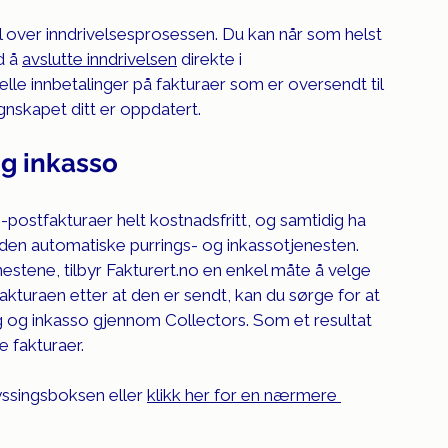
oll over inndrivelsesprosessen. Du kan når som helst 
 å 
avslutte inndrivelsen
 direkte i 
le innbetalinger på fakturaer som er oversendt til 
egnskapet ditt er oppdatert.
og inkasso
e e-postfakturaer helt kostnadsfritt, og samtidig ha 
den automatiske purrings- og inkassotjenesten. 
estene, tilbyr 
Fakturert.no
 en enkel måte å velge 
kturaen etter at den er sendt, kan du sørge for at 
ng og inkasso gjennom Collectors. Som et resultat 
e fakturaer.
yssingsboksen eller 
klikk her for en nærmere 