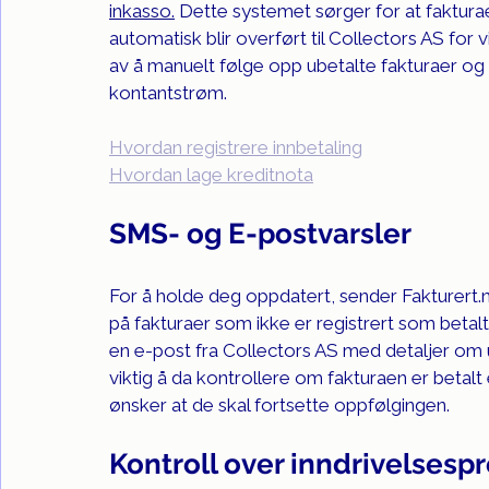
inkasso.
 Dette systemet sørger for at fakturae
automatisk blir overført til Collectors AS for
av å manuelt følge opp ubetalte fakturaer og 
kontantstrøm.
Hvordan registrere innbetaling
Hvordan lage kreditnota
SMS- og E-postvarsler
For å holde deg oppdatert, sender 
Fakturert.
på fakturaer som ikke er registrert som betal
en e-post fra Collectors AS med detaljer om u
viktig å da kontrollere om fakturaen er betalt
ønsker at de skal fortsette oppfølgingen.
Kontroll over inndrivelsesp