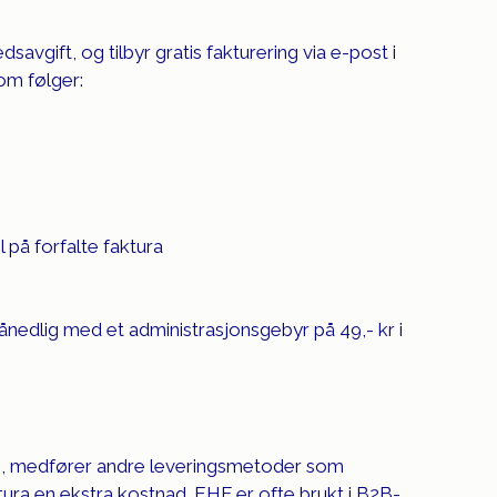
savgift, og tilbyr gratis fakturering via e-post i 
om følger:
l på forfalte faktura
ånedlig med et administrasjonsgebyr på 49,- kr i 
is, medfører andre leveringsmetoder som 
tura en ekstra kostnad. EHF er ofte brukt i B2B-