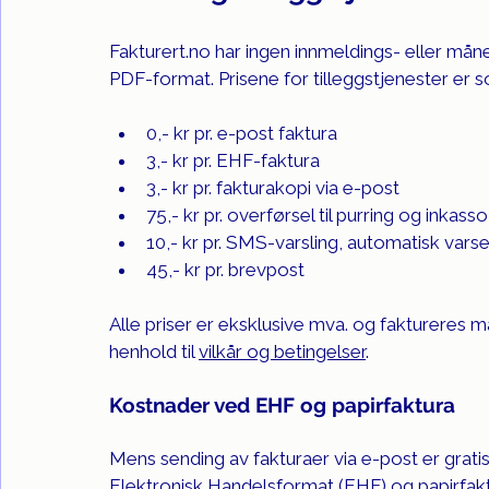
Fakturert.no
 har ingen innmeldings- eller måned
PDF-format. Prisene for tilleggstjenester er s
0,- kr pr. e-post faktura
3,- kr pr. EHF-faktura
3,- kr pr. fakturakopi via e-post
75,- kr pr. overførsel til purring og inkasso
10,- kr pr. SMS-varsling, automatisk varse
45,- kr pr. brevpost
Alle priser er eksklusive mva. og faktureres m
henhold til 
vilkår og betingelser
.
Kostnader ved EHF og papirfaktura
Mens sending av fakturaer via e-post er grat
Elektronisk Handelsformat (EHF)
 og papirfak