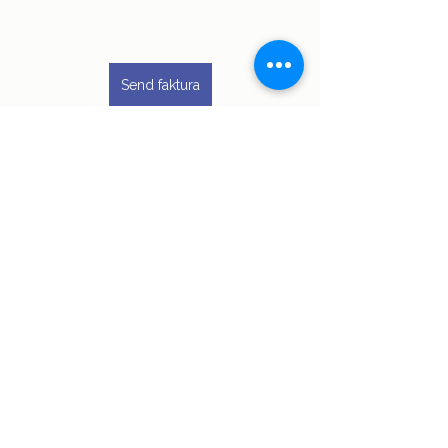
Send faktura
Se alle
Siste innlegg