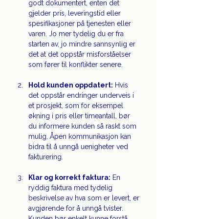
godt dokumentert, enten det 
gjelder pris, leveringstid eller 
spesifikasjoner på tjenesten eller 
varen. Jo mer tydelig du er fra 
starten av, jo mindre sannsynlig er 
det at det oppstår misforståelser 
som fører til konflikter senere.
Hold kunden oppdatert:
 Hvis 
det oppstår endringer underveis i 
et prosjekt, som for eksempel 
økning i pris eller timeantall, bør 
du informere kunden så raskt som 
mulig. Åpen kommunikasjon kan 
bidra til å unngå uenigheter ved 
fakturering.
Klar og korrekt faktura:
 En 
ryddig faktura med tydelig 
beskrivelse av hva som er levert, er 
avgjørende for å unngå tvister. 
Kunden bør enkelt kunne forstå 