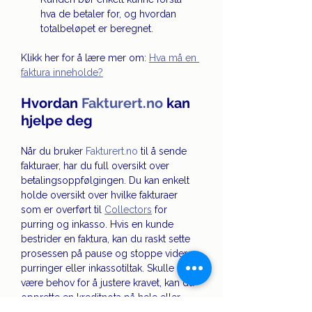
hva de betaler for, og hvordan 
totalbeløpet er beregnet.
Klikk her for å lære mer om: 
Hva må en 
faktura inneholde?
Hvordan 
Fakturert.no
 kan 
hjelpe deg
Når du bruker 
Fakturert.no
 til å sende 
fakturaer, har du full oversikt over 
betalingsoppfølgingen. Du kan enkelt 
holde oversikt over hvilke fakturaer 
som er overført til 
Collectors
 for 
purring og inkasso. Hvis en kunde 
bestrider en faktura, kan du raskt sette 
prosessen på pause og stoppe videre 
purringer eller inkassotiltak. Skulle det 
være behov for å justere kravet, kan du 
opprette en kreditnota på hele eller 