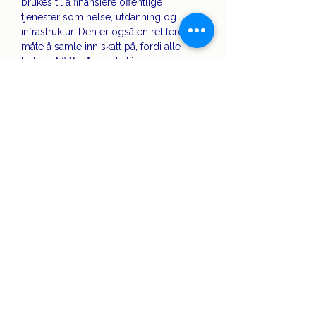
brukes til å finansiere offentlige 
tjenester som helse, utdanning og 
infrastruktur. Den er også en rettferdig 
måte å samle inn skatt på, fordi alle 
betaler MVA på det de kjøper.
Les også: 
Regnskapsfrister for 2024
Se alle
Siste innlegg