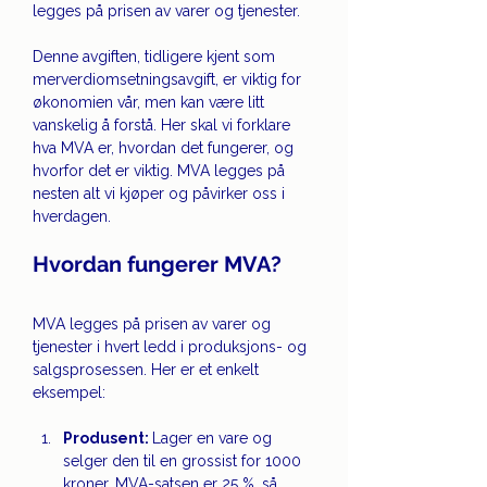
legges på prisen av varer og tjenester.
Denne avgiften, tidligere kjent som 
merverdiomsetningsavgift, er viktig for 
økonomien vår, men kan være litt 
vanskelig å forstå. Her skal vi forklare 
hva MVA er, hvordan det fungerer, og 
hvorfor det er viktig. MVA legges på 
nesten alt vi kjøper og påvirker oss i 
hverdagen.
Hvordan fungerer MVA? 
MVA legges på prisen av varer og 
tjenester i hvert ledd i produksjons- og 
salgsprosessen. Her er et enkelt 
eksempel:
Produsent: 
Lager en vare og 
selger den til en grossist for 1000 
kroner. MVA-satsen er 25 %, så 