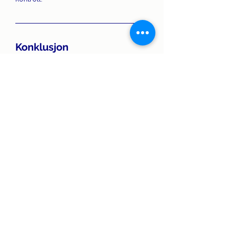
Konklusjon
Det er ingen hemmelighet at ubetalte 
fakturaer kan være en stor tidstyv. Men 
det behøver ikke være slik. Med vår 
løsning får du en bekymringsfri 
hverdag der du vet at 
fakturahåndteringen er i trygge hender.
Kom i gang med Fakturert i dag!