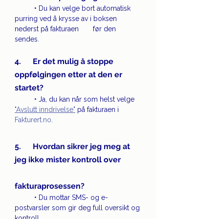
	• Du kan velge bort automatisk 
purring ved å krysse av i boksen 
nederst på fakturaen 	før den 
sendes.
4.      Er det mulig å stoppe 
oppfølgingen etter at den er 
startet?
• Ja, du kan når som helst velge 
"Avslutt inndrivelse"
 på fakturaen i 
Fakturert.no
.
5.      Hvordan sikrer jeg meg at 
jeg ikke mister kontroll over 	
fakturaprosessen?
• Du mottar SMS- og e-
postvarsler som gir deg full oversikt og 
kontroll.