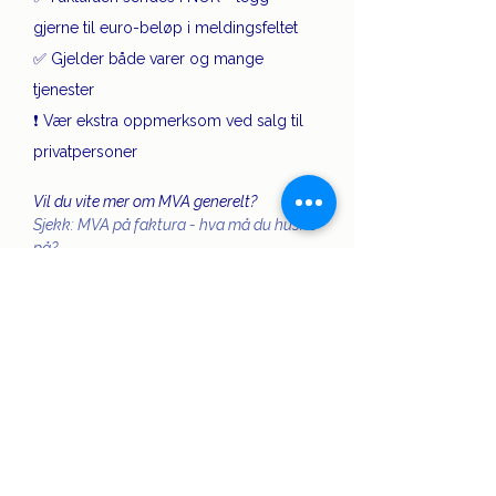
gjerne til euro-beløp i meldingsfeltet
✅ Gjelder både varer og mange 
tjenester
❗ Vær ekstra oppmerksom ved salg til 
privatpersoner
Vil du vite mer om MVA generelt? 
Sjekk: MVA på faktura - hva må du huske 
på?
Klar for å sende fakturaer 
internasjonalt?
Med 
Fakturert.no
 kan du sende faktura 
til kunder i utlandet - raskt og enkelt. 
Husk bare å følge MVA-reglene, og 
bruk våre tips for tydelig 
kommunikasjon.