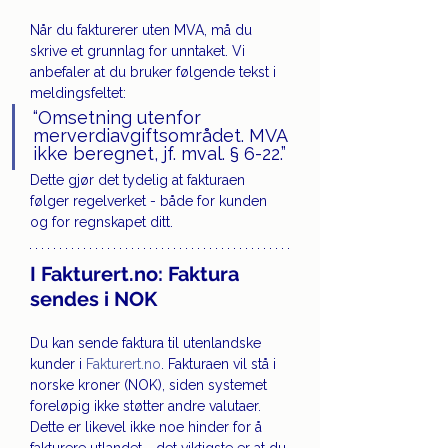
Når du fakturerer uten MVA, må du 
skrive et grunnlag for unntaket. Vi 
anbefaler at du bruker følgende tekst i 
meldingsfeltet:
“Omsetning utenfor 
merverdiavgiftsområdet. MVA 
ikke beregnet, jf. mval. § 6-22.”
Dette gjør det tydelig at fakturaen 
følger regelverket - både for kunden 
og for regnskapet ditt.
I 
Fakturert.no
: Faktura 
sendes i NOK
Du kan sende faktura til utenlandske 
kunder i 
Fakturert.no
. Fakturaen vil stå i 
norske kroner (NOK), siden systemet 
foreløpig ikke støtter andre valutaer. 
Dette er likevel ikke noe hinder for å 
fakturere utlandet - det viktigste er at du 