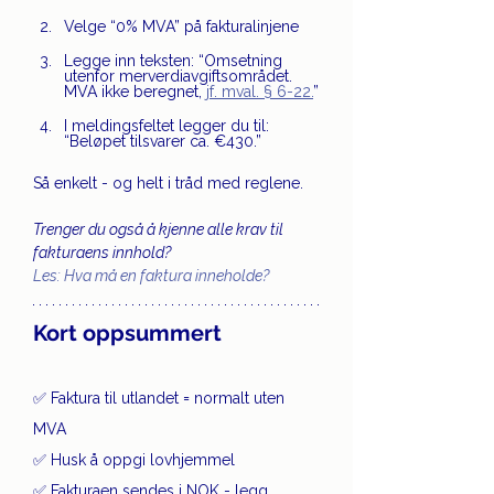
Velge “0% MVA” på fakturalinjene
Legge inn teksten: “Omsetning 
utenfor merverdiavgiftsområdet. 
MVA ikke beregnet, 
jf. mval. § 6-22.
”
I meldingsfeltet legger du til: 
“Beløpet tilsvarer ca. €430.”
Så enkelt - og helt i tråd med reglene.
Trenger du også å kjenne alle krav til 
fakturaens innhold? 
Les: Hva må en faktura inneholde?
Kort oppsummert
✅ Faktura til utlandet = normalt uten 
MVA
✅ Husk å oppgi lovhjemmel
✅ Fakturaen sendes i NOK - legg 