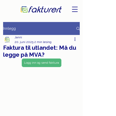
Innlegg
Janni
20. juni 2025
2 min lesing
Faktura til utlandet: Må du
legge på MVA?
Logg inn og send faktura