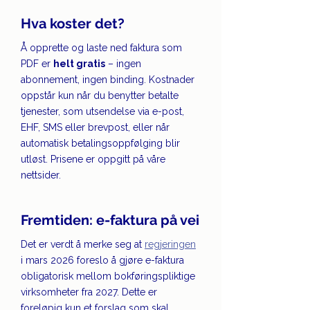
Hva koster det?
Å opprette og laste ned faktura som 
PDF er 
helt gratis
 – ingen 
abonnement, ingen binding. Kostnader 
oppstår kun når du benytter betalte 
tjenester, som utsendelse via e-post, 
EHF, SMS eller brevpost, eller når 
automatisk betalingsoppfølging blir 
utløst. Prisene er oppgitt på våre 
nettsider.
Fremtiden: e-faktura på vei
Det er verdt å merke seg at 
regjeringen
i mars 2026 foreslo å gjøre e-faktura 
obligatorisk mellom bokføringspliktige 
virksomheter fra 2027. Dette er 
foreløpig kun et forslag som skal 