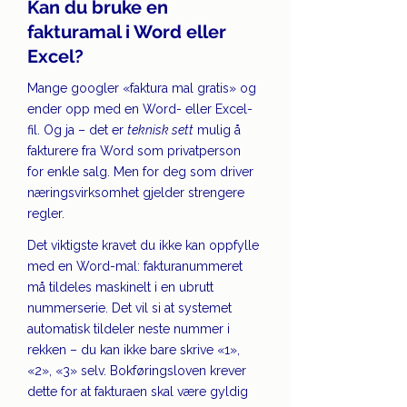
Kan du bruke en 
fakturamal i Word eller 
Excel?
Mange googler «faktura mal gratis» og 
ender opp med en Word- eller Excel-
fil. Og ja – det er 
teknisk sett
 mulig å 
fakturere fra Word som privatperson 
for enkle salg. Men for deg som driver 
næringsvirksomhet gjelder strengere 
regler.
Det viktigste kravet du ikke kan oppfylle 
med en Word-mal: fakturanummeret 
må tildeles maskinelt i en ubrutt 
nummerserie. Det vil si at systemet 
automatisk tildeler neste nummer i 
rekken – du kan ikke bare skrive «1», 
«2», «3» selv. Bokføringsloven krever 
dette for at fakturaen skal være gyldig 