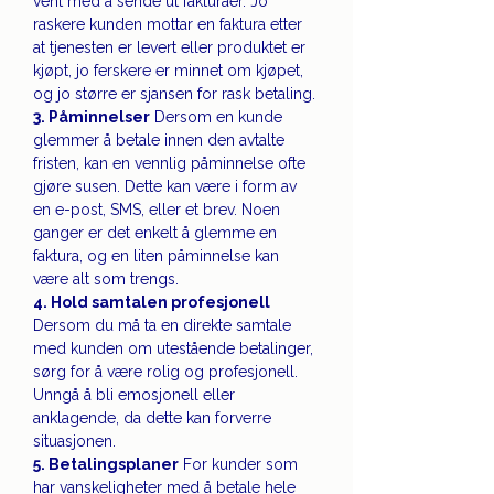
vent med å sende ut fakturaer. Jo 
raskere kunden mottar en faktura etter 
at tjenesten er levert eller produktet er 
kjøpt, jo ferskere er minnet om kjøpet, 
og jo større er sjansen for rask betaling.
3. Påminnelser
 Dersom en kunde 
glemmer å betale innen den avtalte 
fristen, kan en vennlig påminnelse ofte 
gjøre susen. Dette kan være i form av 
en e-post, SMS, eller et brev. Noen 
ganger er det enkelt å glemme en 
faktura, og en liten påminnelse kan 
være alt som trengs.
4. Hold samtalen profesjonell
Dersom du må ta en direkte samtale 
med kunden om utestående betalinger, 
sørg for å være rolig og profesjonell. 
Unngå å bli emosjonell eller 
anklagende, da dette kan forverre 
situasjonen.
5. Betalingsplaner
 For kunder som 
har vanskeligheter med å betale hele 