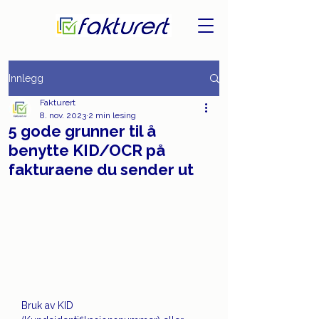
Innlegg
Fakturert
8. nov. 2023
2 min lesing
5 gode grunner til å
benytte KID/OCR på
fakturaene du sender ut
Bruk av KID 